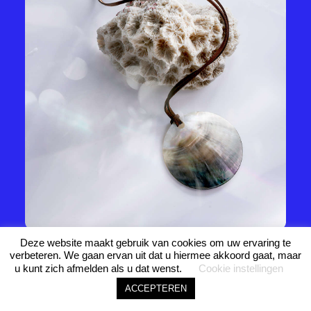
Joel · Studio 206
Direct beschikbaar
ASK JOEL • ASK JOEL • ASK JOEL •
Deze website maakt gebruik van cookies om uw ervaring te
1
verbeteren. We gaan ervan uit dat u hiermee akkoord gaat, maar
Inner Fire
u kunt zich afmelden als u dat wenst.
Cookie instellingen
ACCEPTEREN
Het maken van elk stuk kan niet