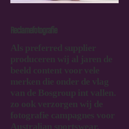
Reclamefotografie
Als preferred supplier
produceren wij al jaren de
beeld content voor vele
merken die onder de vlag
van de Bosgroup int vallen.
zo ook verzorgen wij de
fotografie campagnes voor
Australian sportswear.