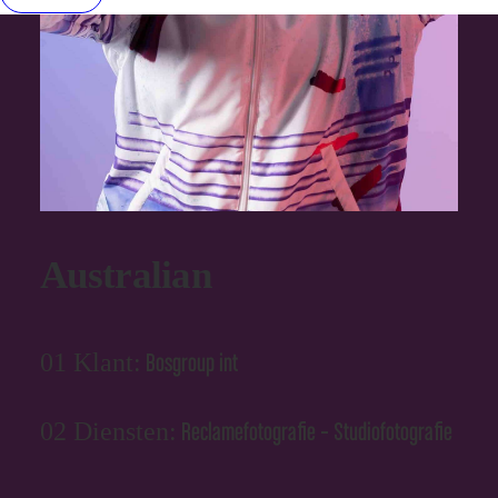
Australian
01 Klant:
Bosgroup int
02 Diensten:
Reclamefotografie – Studiofotografie