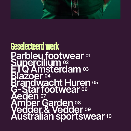
Geselecteerd werk
Parbleu footwear
01
Supercilium
02
ETQ Amsterdam
03
Blazoer
04
Brandwacht Huren
05
G-Star footwear
06
Aeden
07
Amber Garden
08
Vedder & Vedder
09
Australian sportswear
10