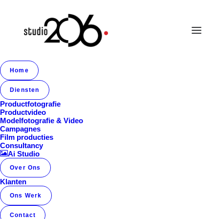
Home
Album Gallery 7
Diensten
Home
Album Gallery 7
Album Gallery 7
Productfotografie
Productvideo
Modelfotografie & Video
Campagnes
Film producties
Consultancy
Ai Studio
Over Ons
Album Gallery 7
Klanten
Ons Werk
Contact