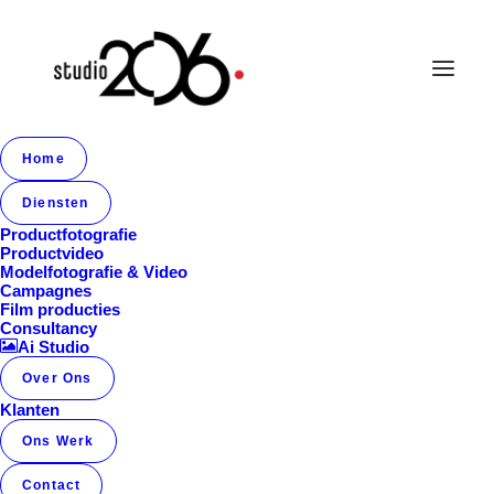
Home
Album Gallery 3
Diensten
Home
Album Gallery 3
Album Gallery 3
Productfotografie
Productvideo
Modelfotografie & Video
Campagnes
Film producties
Consultancy
Ai Studio
Over Ons
Album Gallery 3
Klanten
Ons Werk
Contact