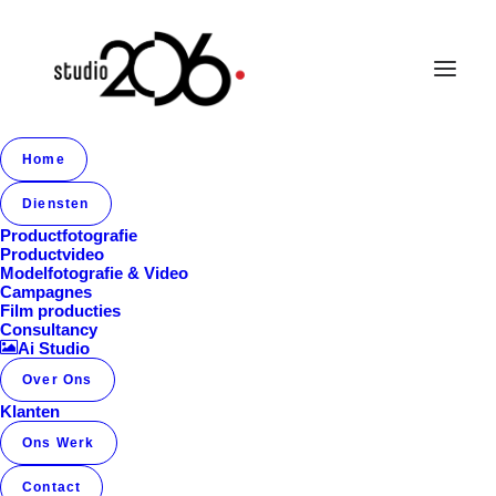
Home
Album Gallery 5
Diensten
Home
Album Gallery 5
Album Gallery 5
Productfotografie
Productvideo
Modelfotografie & Video
Campagnes
Film producties
Consultancy
Ai Studio
Over Ons
Album Gallery 5
Klanten
Ons Werk
Contact