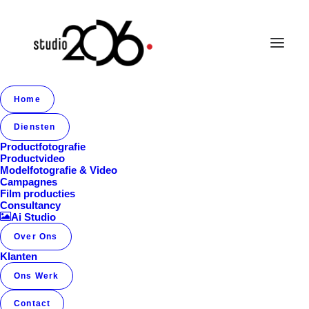
Home
Album Gallery 7
Diensten
Home
Album Gallery 7
Album Gallery 7
Productfotografie
Productvideo
Modelfotografie & Video
Campagnes
Film producties
Consultancy
Ai Studio
Over Ons
Album Gallery 7
Klanten
Ons Werk
Contact