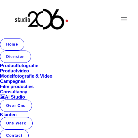
Home
Album Gallery 5
Diensten
Home
Album Gallery 5
Album Gallery 5
Productfotografie
Productvideo
Modelfotografie & Video
Campagnes
Film producties
Consultancy
Ai Studio
Over Ons
Album Gallery 5
Klanten
Ons Werk
Contact