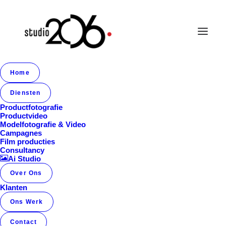
Home
Album Gallery 5
Diensten
Home
Album Gallery 5
Album Gallery 5
Productfotografie
Productvideo
Modelfotografie & Video
Campagnes
Film producties
Consultancy
Ai Studio
Over Ons
Album Gallery 5
Klanten
Ons Werk
Contact