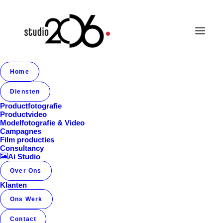
Home
Album Gallery 1
Diensten
Home
Album Gallery 1
Album Gallery 1
Productfotografie
Productvideo
Modelfotografie & Video
Campagnes
Film producties
Consultancy
Ai Studio
Over Ons
Album Gallery 1
Klanten
Ons Werk
Contact