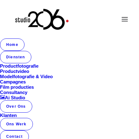
Home
Album Gallery 5
Diensten
Home
Album Gallery 5
Album Gallery 5
Productfotografie
Productvideo
Modelfotografie & Video
Campagnes
Film producties
Consultancy
Ai Studio
Over Ons
Album Gallery 5
Klanten
Ons Werk
Contact